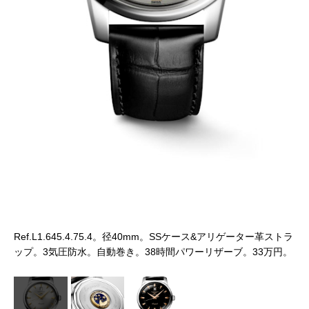
裏
トラ
Ref.L1.645.4.75.4。径40mm。SSケース&アリゲーター革ストラ
円。
ップ。3気圧防水。自動巻き。38時間パワーリザーブ。33万円。