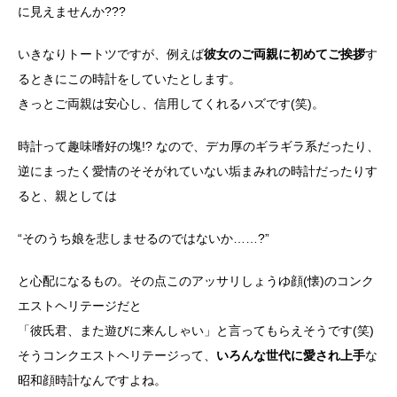
に見えませんか???
いきなりトートツですが、例えば
彼女のご両親に初めてご挨拶
す
るときにこの時計をしていたとします。
きっとご両親は安心し、信用してくれるハズです(笑)。
時計って趣味嗜好の塊!? なので、デカ厚のギラギラ系だったり、
逆にまったく愛情のそそがれていない垢まみれの時計だったりす
ると、親としては
“そのうち娘を悲しませるのではないか……?”
と心配になるもの。その点このアッサリしょうゆ顔(懐)のコンク
エストヘリテージだと
「彼氏君、また遊びに来んしゃい」と言ってもらえそうです(笑)
そうコンクエストヘリテージって、
いろんな世代に愛され上手
な
昭和顔時計なんですよね。