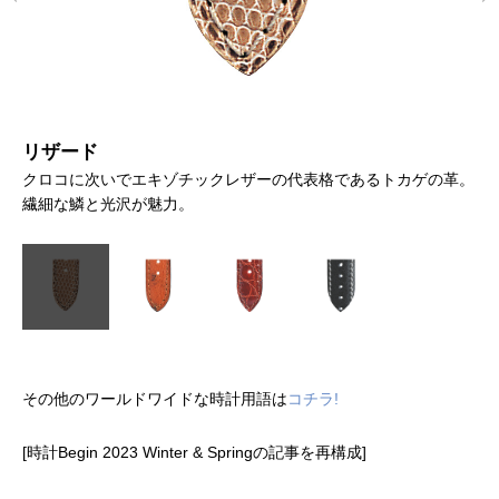
リザード
オ
な
クロコに次いでエキゾチックレザーの代表格であるトカゲの革。
希
繊細な鱗と光沢が魅力。
抜
その他のワールドワイドな時計用語は
コチラ!
[時計
Begin 2023 Winter & Spring
の記事を再構成]