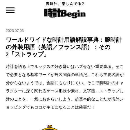
腕時計、楽しんでる?
時計Begin TOP
特集
ワールドワイドな時計用語解説事典：腕時計の外装用語（英語／フランス語）：その
2「ストラップ」
2023.07.03
ワールドワイドな時計用語解説事典：腕時計
の外装用語（英語／フランス語）：その
2「ストラップ」
時計を語る上でルックスの好き嫌いはハズせない重要事項。そこ
で必要となる基本ワードが外装関係の単語だ。これら主要名詞が
分からないようでは、会話にもなりにくい。そこで腕時計のキャ
ラクターに深く関わるケース形状や素材、文字盤、ストラップに
針のことを、一気におさらいしよう。超基本的なことだが海外シ
ョッピングでもココがキモになることは確実だ！