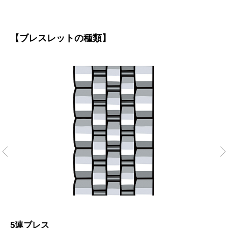
【ブレスレットの種類】
5連ブレス
3