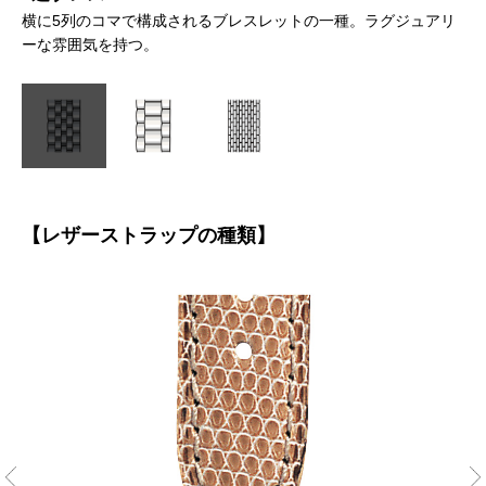
。非
横に5列のコマで構成されるブレスレットの一種。ラグジュアリ
横
ーな雰囲気を持つ。
ツ
【レザーストラップの種類】