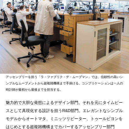
アッセンブリーを担う「ラ・ファブリク・デ・ムーブマン」では、信頼性の高いシ
ンプルなムーブメントから超複雑機構まで手掛ける。コンプリケーションは一人の
時計師が最初から最後までを担当する。
魅力的で大胆な発想によるデザイン部門。それを元にタイムピー
スとして具現化する設計を担うR&D部門。エレガントなシンプル
モデルからオートマタ、ミニッツリピーター、トゥールビヨンを
はじめとする超複雑機構までカバーするアッセンブリー部門