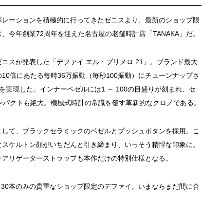
ボレーションを積極的に行ってきたゼニスより、最新のショップ限
、今年創業72周年を迎えた名古屋の老舗時計店「TANAKA」だ。
ニスが発表した「デファイ エル・プリメロ 21」。ブランド最大
10倍にあたる毎時36万振動（毎秒100振動）にチューンナップさ
測を実現した。インナーベゼルには1 ～ 100の目盛りが刻まれ、セ
ンパクトも絶大。機械式時計の常識を覆す革新的なクロノである。
として、ブラックセラミックのベゼルとプッシュボタンを採用。こ
なスケルトン顔がいちだんと引き締まり、いっそう精悍な印象に。
ーアリゲーターストラップも本作だけの特別仕様となる。
数も30本のみの貴重なショップ限定のデファイ。いまならまだ間に合