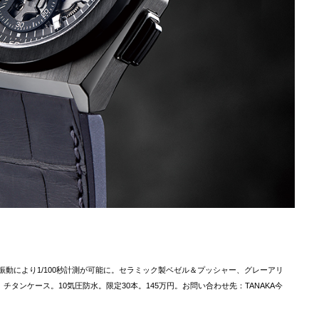
速振動により1/100秒計測が可能に。セラミック製ベゼル＆プッシャー、グレーアリ
チタンケース。10気圧防水。限定30本。145万円。お問い合わせ先：TANAKA今