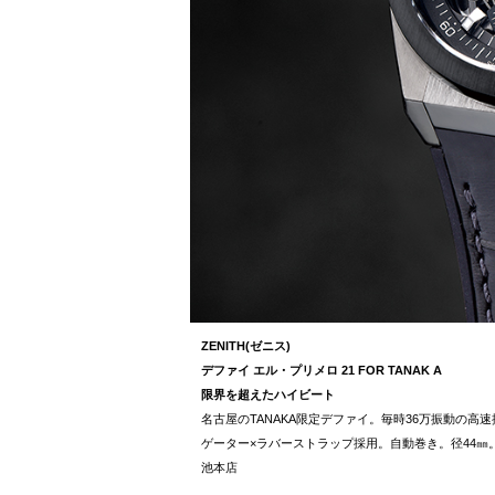
ZENITH(ゼニス)
デファイ エル・プリメロ 21 FOR TANAK A
限界を超えたハイビート
名古屋のTANAKA限定デファイ。毎時36万振動の高
ゲーター×ラバーストラップ採用。自動巻き。径44㎜。
池本店