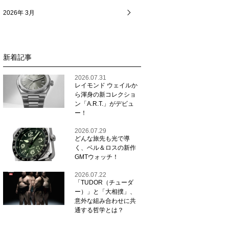
2026年 3月
新着記事
2026.07.31
レイモンド ウェイルか
ら渾身の新コレクショ
ン「A.R.T.」がデビュ
ー！
2026.07.29
どんな旅先も光で導
く、ベル＆ロスの新作
GMTウォッチ！
2026.07.22
「TUDOR（チューダ
ー）」と「大相撲」、
意外な組み合わせに共
通する哲学とは？