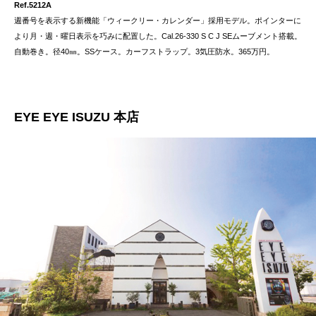
Ref.5212A
週番号を表示する新機能「ウィークリー・カレンダー」採用モデル。ポインターに
より月・週・曜日表示を巧みに配置した。Cal.26-330 S C J SEムーブメント搭載。
自動巻き。径40㎜。SSケース。カーフストラップ。3気圧防水。365万円。
EYE EYE ISUZU 本店