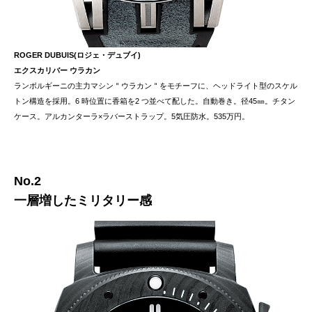
ROGER DUBUIS(ロジェ・デュブイ)
エクスカリバー ウラカン
ランボルギーニの主力マシン＂ウラカン＂をモチーフに、ヘッドライト型のスケル
トン構造を採用。6 時位置に香箱を2 つ並べて配した。自動巻き。径45㎜。チタン
ケース。アルカンターラ×ラバーストラップ。5気圧防水。535万円。
No.2
一層増したミリタリー感