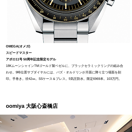
OMEGA(オメガ)
スピードマスター
アポロ11号 50周年記念限定モデル
18KムーンシャインTMゴールド製ベゼルに、ブラックセラミックリングの組み合
わせ。9時位置サブダイヤルには、バズ・オルドリンが月面に降り立つ場面を刻
印。手巻き。径42㎜。SSケース＆ブレス。5気圧防水。限定6969本。103万円。
oomiya 大阪心斎橋店