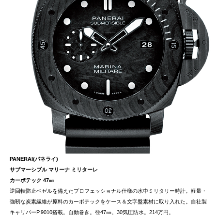
PANERAI(パネライ)
サブマーシブル マリーナ ミリターレ
カーボテック 47㎜
逆回転防止ベゼルを備えたプロフェッショナル仕様の水中ミリタリー時計。軽量・
強靭な炭素繊維が原料のカーボテックをケース＆文字盤素材に取り入れた。自社製
キャリバーP.9010搭載。自動巻き。径47㎜。30気圧防水。214万円。