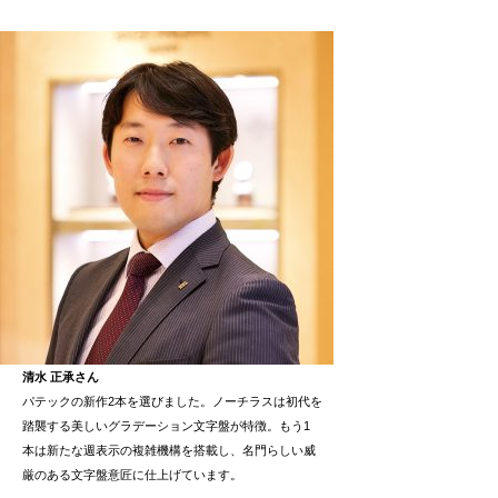
清水 正承さん
パテックの新作2本を選びました。ノーチラスは初代を
踏襲する美しいグラデーション文字盤が特徴。もう1
本は新たな週表示の複雑機構を搭載し、名門らしい威
厳のある文字盤意匠に仕上げています。