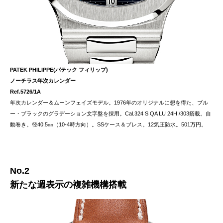
PATEK PHILIPPE(パテック フィリップ)
ノーチラス年次カレンダー
Ref.5726/1A
年次カレンダー＆ムーンフェイズモデル。1976年のオリジナルに想を得た、ブル
ー・ブラックのグラデーション文字盤を採用。Cal.324 S QA LU 24H /303搭載。自
動巻き。径40.5㎜（10-4時方向）。SSケース＆ブレス。12気圧防水。501万円。
No.2
新たな週表示の複雑機構搭載