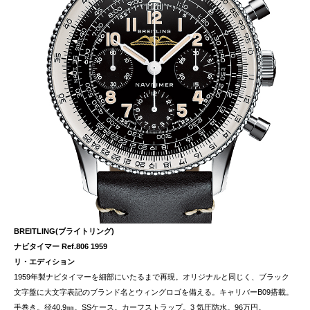
BREITLING(ブライトリング)
ナビタイマー Ref.806 1959
リ・エディション
1959年製ナビタイマーを細部にいたるまで再現。オリジナルと同じく、ブラック
文字盤に大文字表記のブランド名とウィングロゴを備える。キャリバーB09搭載。
手巻き。径40.9㎜。SSケース。カーフストラップ。3 気圧防水。96万円。