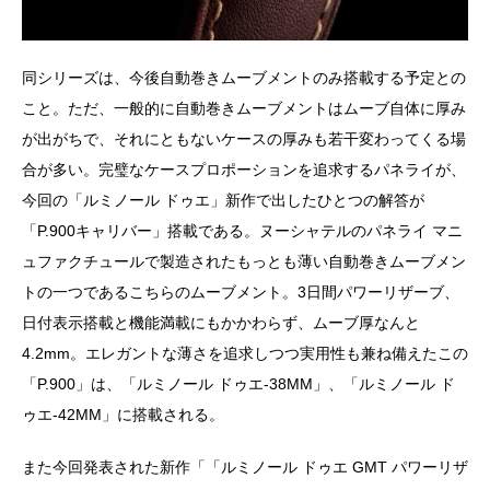
同シリーズは、今後自動巻きムーブメントのみ搭載する予定との
こと。ただ、一般的に自動巻きムーブメントはムーブ自体に厚み
が出がちで、それにともないケースの厚みも若干変わってくる場
合が多い。完璧なケースプロポーションを追求するパネライが、
今回の「ルミノール ドゥエ」新作で出したひとつの解答が
「P.900キャリバー」搭載である。ヌーシャテルのパネライ マニ
ュファクチュールで製造されたもっとも薄い自動巻きムーブメン
トの一つであるこちらのムーブメント。3日間パワーリザーブ、
日付表示搭載と機能満載にもかかわらず、ムーブ厚なんと
4.2mm。エレガントな薄さを追求しつつ実用性も兼ね備えたこの
「P.900」は、「ルミノール ドゥエ-38MM」、「ルミノール ド
ゥエ‐42MM」に搭載される。
また今回発表された新作「「ルミノール ドゥエ GMT パワーリザ