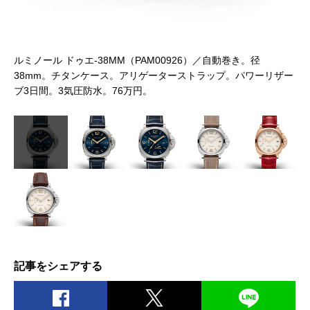
ルミノール ドゥエ‐38MM（PAM00926）／自動巻き。径
ル
間。
38mm。チタンケース。アリゲーターストラップ。パワーリザー
4
ブ3日間。3気圧防水。76万円。
ブ
記事をシェアする