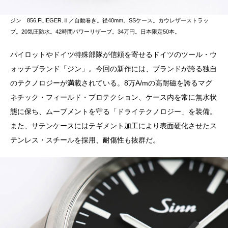
ジン 856.FLIEGER.Ⅱ／自動巻き。径40mm。SSケース。カウレザーストラッ
プ。20気圧防水。42時間パワーリザーブ。34万円。日本限定50本。
パイロットやドイツ特殊部隊が信頼を寄せるドイツのツール・ウ
ォッチブランド「ジン」。今回の新作には、ブランドが誇る独自
のテクノロジーが満載されている。8万A/mの高耐磁を誇るマグ
ネチック・フィールド・プロテクション、ケース内を常に無水状
態に保ち、ムーブメントを守る「ドライテクノロジー」を装備。
また、サテンケースにはテギメント加工により表面硬化させたス
テンレス・スチールを採用、耐傷性も抜群だ。