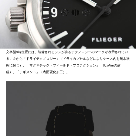
文字盤9時位置には、装備されるジンが誇るテクノロジーのマークが表示されてい
る。左から「ドライテクノロジー」（ドライカプセルなどによりケース内を無水状
態に保つ）、「マグネチック・フィールド・プロテクション」（8万A/mの耐
磁）、「テギメント」（表面硬化加工）。