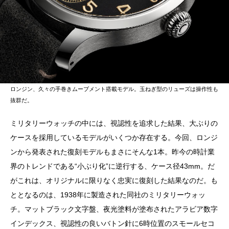
ロンジン、久々の手巻きムーブメント搭載モデル。玉ねぎ型のリューズは操作性も
抜群だ。
ミリタリーウォッチの中には、視認性を追求した結果、大ぶりの
ケースを採用しているモデルがいくつか存在する。今回、ロンジ
ンから発表された復刻モデルもまさにそんな1本。昨今の時計業
界のトレンドである“小ぶり化”に逆行する、ケース径43mm。だ
がこれは、オリジナルに限りなく忠実に復刻した結果なのだ。も
ととなるのは、1938年に製造された同社のミリタリーウォッ
チ。マットブラック文字盤、夜光塗料が塗布されたアラビア数字
インデックス、視認性の良いバトン針に6時位置のスモールセコ