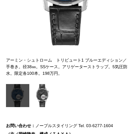
ョン
ア
アーミン・シュトローム トリビュート1 ブルーエディション／
気圧
／
手巻き。径38㎜。SSケース。アリゲーターストラップ。5気圧防
防
水。限定各100本。198万円。
お問い合わせ：
ノーブルスタイリング Tel. 03-6277-1604