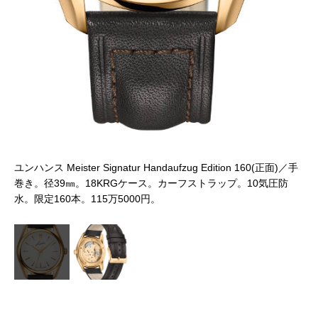
／手
ユン
巻
水
ユンハンス Meister Signatur Handaufzug Edition 160(正面)／手
巻き。径39㎜。18KRGケース。カーフストラップ。10気圧防
水。限定160本。115万5000円。