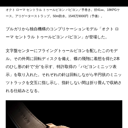
オクト ローマ セントラル トゥールビヨン パピヨン／手巻き。径41㎜。18KPGケ
ース。アリゲーターストラップ。50m防水。1549万9000円（予価）。
ブルガリから独自機構のコンプリケーションモデル「オクト ロ
ーマ セントラル トゥールビヨン パピヨン」が登場した。
文字盤センターにフライングトゥールビヨンを配したこのモデ
ル。その外周に回転ディスクを備え、蝶の飛翔に着想を得た2本
のひし形の針で“分”を示す、特許取得の「パピヨンミニッツ表
示」を取り入れた。それぞれの針は回転しながら半円状のミニッ
ツトラックを交互に指し示し、指針しない間は折り畳んで収納さ
れる仕組みとなる。