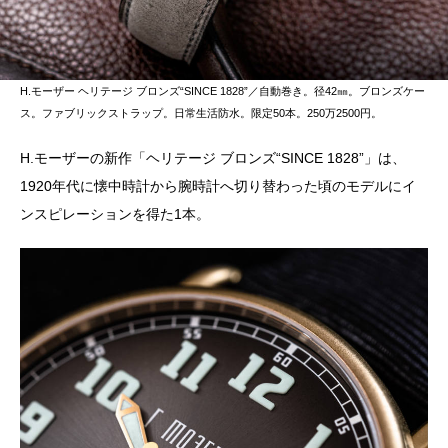
H.モーザー ヘリテージ ブロンズ“SINCE 1828”／自動巻き。径42㎜。ブロンズケー
ス。ファブリックストラップ。日常生活防水。限定50本。250万2500円。
H.モーザーの新作「ヘリテージ ブロンズ“SINCE 1828”」は、
1920年代に懐中時計から腕時計へ切り替わった頃のモデルにイ
ンスピレーションを得た1本。