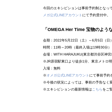
今回のエキシビションは事前予約制となっ
メガ公式LINEアカウント
にて予約受付中。
「OMEGA Her Time 宝物のよ
会期：2022年5月22日（土）～6月5日（日
時間：11時～20時（最終入場は19時30分）
会場：WITH HARAJUKU(東京都渋谷区神宮前1-1
※JR原宿駅東口より徒歩1分、東京メトロ
入場：無料
※
オメガ公式LINEアカウント
にて事前予約
※今後の状況によっては、事前の予告なく
※エキシビションの最新情報は
こちら
をご