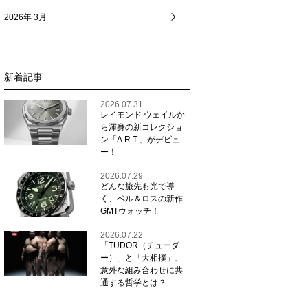
2026年 3月
新着記事
2026.07.31
レイモンド ウェイルか
ら渾身の新コレクショ
ン「A.R.T.」がデビュ
ー！
2026.07.29
どんな旅先も光で導
く、ベル＆ロスの新作
GMTウォッチ！
2026.07.22
「TUDOR（チューダ
ー）」と「大相撲」、
意外な組み合わせに共
通する哲学とは？