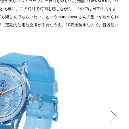
な藍⾊が美しいストラップに三⽇⽉が浮かぶ⽉光藍（GEKKOUAI）の
⾊と同様に、この時計で時間を感じながら、「外では⽇常⽣活をよ
楽しんでもらいたい」というtsunekawa さんの想いが込められ
、定期的な電池交換が不要なうえ、10気圧防⽔なので、普段使い