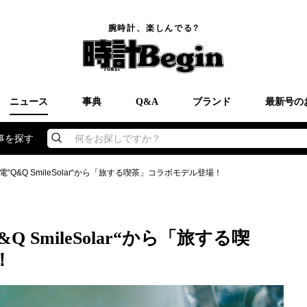
腕時計、楽しんでる?
ニュース
事典
Q&A
ブランド
最新号の
事を探す
何をお探しですか？
“Q&Q SmileSolar“から「旅する喫茶」コラボモデル登場！
 SmileSolar“から「旅する喫
！