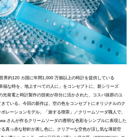
世界約120 カ国に年間1,000 万個以上の時計を提供している
RYONE-幸福な時を、地上すべての⼈に」をコンセプトに、新シリーズ
ズン時計の光発電と時計製作の技術が存分に活かされた、コスパ抜群のユ
てきている。今回の新作は、空の⾊をコンセプトにオリジナルのク
ラボレーションモデル。「旅する喫茶」／クリームソーダ職人で、
unekawa さんが作るクリームソーダの透明な⾊彩をシンプルに表現した
せる真っ⾚な秒針が差し色に。クリアーな空⾊が涼し気な薄碧空