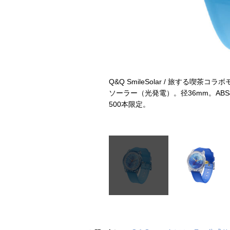
AI） R02A-504VK／スマイルソー
Q&Q SmileSolar / 旅する喫茶コラ
。10気圧防水。6050円。500
ソーラー（光発電）。径36mm。AB
500本限定。