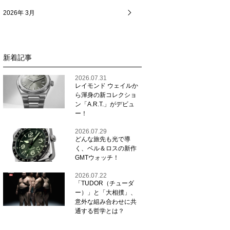
2026年 3月
新着記事
2026.07.31
レイモンド ウェイルか
ら渾身の新コレクショ
ン「A.R.T.」がデビュ
ー！
2026.07.29
どんな旅先も光で導
く、ベル＆ロスの新作
GMTウォッチ！
2026.07.22
「TUDOR（チューダ
ー）」と「大相撲」、
意外な組み合わせに共
通する哲学とは？