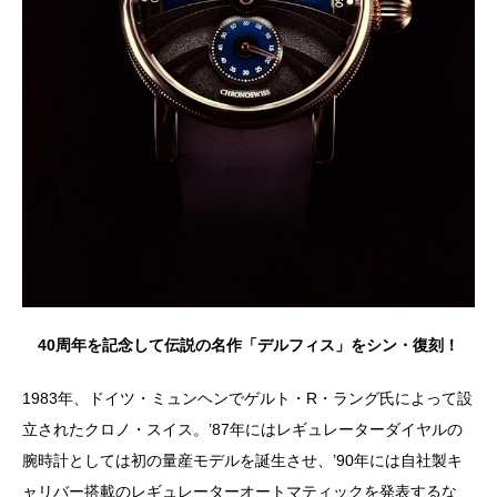
40周年を記念して伝説の名作「デルフィス」をシン・復刻！
1983年、ドイツ・ミュンヘンでゲルト・R・ラング氏によって設
立されたクロノ・スイス。’87年にはレギュレーターダイヤルの
腕時計としては初の量産モデルを誕生させ、’90年には自社製キ
ャリバー搭載のレギュレーターオートマティックを発表するな