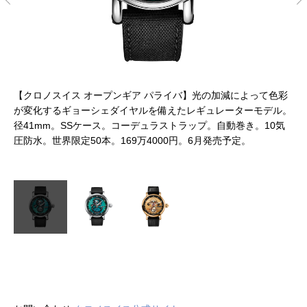
ペー
【クロノスイス オープンギア パライバ】光の加減によって色彩
【
大気
が変化するギョーシェダイヤルを備えたレギュレーターモデル。
ン
デ
径41mm。SSケース。コーデュラストラップ。自動巻き。10気
る
巻
圧防水。世界限定50本。169万4000円。6月発売予定。
ス
定。
5