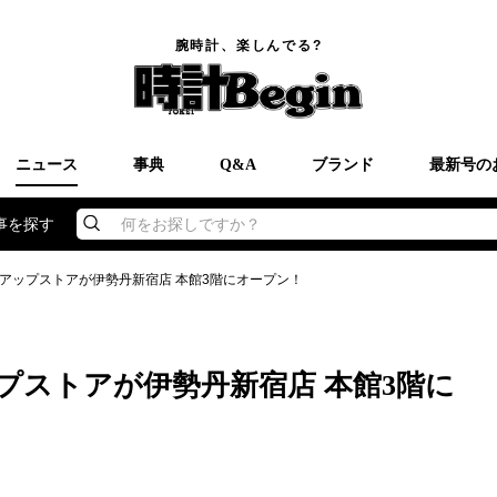
腕時計、楽しんでる?
ニュース
事典
Q&A
ブランド
最新号の
事を探す
何をお探しですか？
アップストアが伊勢丹新宿店 本館3階にオープン！
プストアが伊勢丹新宿店 本館3階に