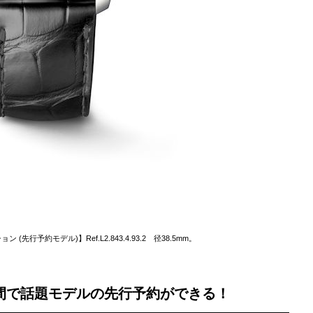
(先行予約モデル)】Ref.L2.843.4.93.2 径38.5mm。
間で話題モデルの先行予約ができる！