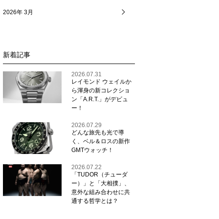
2026年 3月
新着記事
2026.07.31
レイモンド ウェイルか
ら渾身の新コレクショ
ン「A.R.T.」がデビュ
ー！
2026.07.29
どんな旅先も光で導
く、ベル＆ロスの新作
GMTウォッチ！
2026.07.22
「TUDOR（チューダ
ー）」と「大相撲」、
意外な組み合わせに共
通する哲学とは？