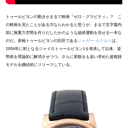
トゥールビヨンの動きがまるで映画『ゼロ・グラビティ』？ こ
の映画を見たことがある方ならわかると思うが、まるで文字盤内
部に無重力空間を作りだしたかのような超絶運動を見せる一本な
のだ。多軸トゥールビヨンの巨匠である
ジャガー･ルクルト
は、
2004年に初となるジャイロトゥールビヨン1を発表して以来、姿
勢差を理論的に解消させつつ、さらに美観をも追い求めた超複雑
モデルを継続的にリリースしている。