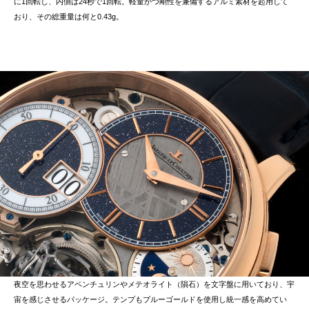
に1回転し、内側は24秒で1回転。軽量かつ剛性を兼備するアルミ素材を起用して
おり、その総重量は何と0.43g。
夜空を思わせるアベンチュリンやメテオライト（隕石）を文字盤に用いており、宇
宙を感じさせるパッケージ。テンプもブルーゴールドを使用し統一感を高めてい