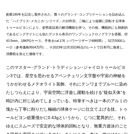
創業180年を記念し製作された、数々のグランド･コンプリケーションを詰め込ん
だ「ハイブリス･メカニカ･シリーズ」の10作目。二軸により縦横に回転する球体
トゥールビヨンにより、姿勢差誤差の解消機能を持つ。その他、機能的にも独創的
であるビッグデイトにも似たデジタル表示のワンプッシュクロノグラフを搭載。径
43.5mm。18KPGケース。手巻きcal.176（パワーリザーブ48時間）。52万5000ユ
ーロ（参考価格9504万円）。※2023年12月20日時点のレートで日本円に換算し、
消費税を加えた価格です。
このマスター･グランド･トラディション･ジャイロトゥールビヨ
ン3では、星空を思わせるアベンチュリン文字盤や宇宙の神秘を
うかがわせるメテオライト装飾、それにテンワまでブルーに染め
たしつらえにより、宇宙空間に浮遊し躍動を続ける“疑似天体”を
時計内に封じ込めてしまっている。特筆すべきは一本のアルミの
塊から丁寧に削りだし極細の球体ケージに仕立て上げる技。トゥ
ールビヨン総重僅かに0.43gというから、じつに驚異的だ。それ
ゆえにスムーズで安定的な球体的回転となり、無重力遊泳のごと