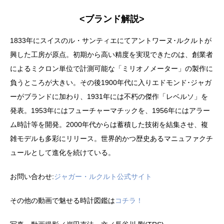
<ブランド解説>
1833年にスイスのル・サンティエにてアントワーヌ･ルクルトが
興した工房が原点。初期から高い精度を実現できたのは、創業者
によるミクロン単位で計測可能な「ミリオノメーター」の製作に
負うところが大きい。その後1900年代に入りエドモンド･ジャガ
ーがブランドに加わり、1931年には不朽の傑作「レベルソ」を
発表。1953年にはフューチャーマチックを、1956年にはアラー
ム時計等を開発。2000年代からは蓄積した技術を結集させ、複
雑モデルも多彩にリリース。世界的かつ歴史あるマニュファクチ
ュールとして進化を続けている。
お問い合わせ:
ジャガー・ルクルト公式サイト
その他の動画で魅せる時計図鑑は
コチラ！