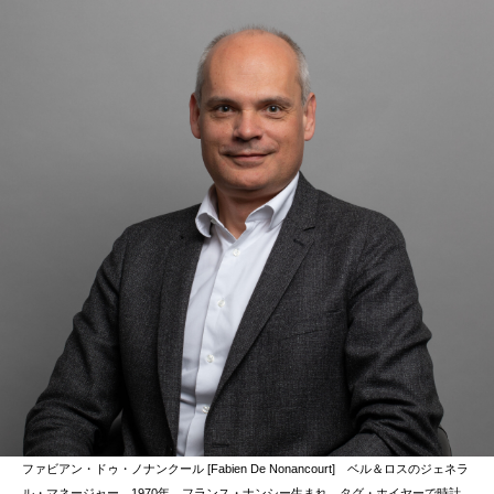
ファビアン・ドゥ・ノナンクール [Fabien De Nonancourt] ベル＆ロスのジェネラ
ル・マネージャー。1970年、フランス・ナンシー生まれ。タグ・ホイヤーで時計