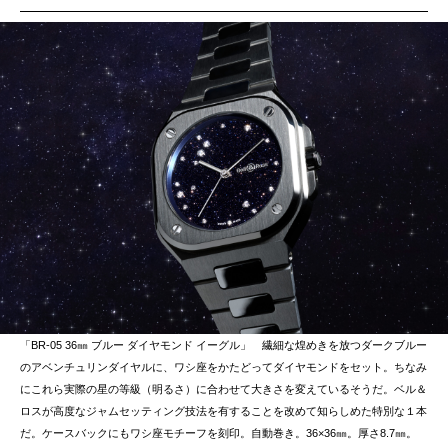
「BR-05 36㎜ ブルー ダイヤモンド イーグル」 繊細な煌めきを放つダークブルー
のアベンチュリンダイヤルに、ワシ座をかたどってダイヤモンドをセット。ちなみ
にこれら実際の星の等級（明るさ）に合わせて大きさを変えているそうだ。ベル＆
ロスが高度なジャムセッティング技法を有することを改めて知らしめた特別な１本
だ。ケースバックにもワシ座モチーフを刻印。自動巻き。36×36㎜。厚さ8.7㎜。