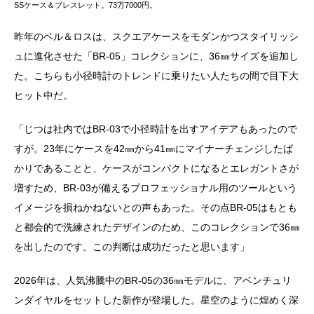
SSケース＆ブレスレット。73万7000円。
昨年のベル＆ロスは、スクエアケースをモダンかつスタイリッシ
ュに進化させた「BR-05」コレクションに、36㎜サイズを追加し
た。こちらも小径時計のトレンドに乗りたい人たちの間で目下大
ヒット中だ。
「
じつは社内ではBR-03で小径時計を出すアイデアもあったので
すが。23年にケースを42㎜から41㎜にマイナーチェンジしたば
かりであることと、ケースがコンパクトになるとエレガントさが
増すため、BR-03が備えるブロフェッショナル用のツールという
イメージを損ねかねないとの声もあった。その点BR-05はもとも
と都会的で洗練されたデザインのため、このコレクションで36㎜
を出したのです。この判断は成功だったと思います
」
2026年は、人気沸騰中のBR-05の36㎜モデルに、アベンチュリ
ンダイヤルをセットした新作が登場した。星空のように煌めく深