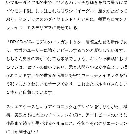
いブルーダイヤルの中で、ひときわリッチな輝きを放つ星々はダ
イヤモンド製。じつはこれらはワシ（イーグル）座をかたどって
おり、インデックスのダイヤモンドととともに、盤面をロマンチ
ックかつ、ミステリアスに見せている。
「BR-05の36㎜モデルのエレガントさを一層際立たせる新作であ
り、女性のユーザーに強くアピールするものと期待しています。
もちろん男性の方がつけても素敵でしょう。ギリシャ神話におけ
るワシは、ゼウスの使いであり、天と人間をつなぐ存在として描
かれています。空の世界から着想を得てウォッチメイキングを行
う我々にふさわしいモチーフであり、これまたベル＆ロスらしい
１本だと自負しています」
スクエアケースというアイコニックなデザインを守りながら、機
構、美観ともに大胆なチャレンジを続け、アートピースのような
作品まで続々と手がけるベル＆ロス。今後もそのクリエーション
に目が離せない！