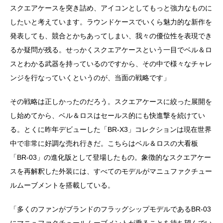
スクエアケースを突き詰め、アイコンとしてもっと強力なものに
したいと考えています。ラウンドケースでいくら魅力的な新作を
発表しても、競合とかちあってしまい、我々の優位性を表現でき
るか疑問が残る。せっかくスクエアケースという一目でベル＆ロ
スとわかる武器を持っているのですから、その中で様々なチャレ
ンジを行なっていくというのが、当面の戦略です」
その戦略は正しかったのだろう。スクエアケースに絞った展開を
し始めてから、ベル＆ロスはセールス的にも快進撃を続けてい
る。とくに昨年デビューした「BR-X3」コレクションは現在世界
中で非常に好調な売れ行きだ。こちらはベル＆ロスの大看板
「BR-03」の進化版として登場したもの。象徴的なスクエアケー
スを再解釈した外装には、すべてのモデルがマニュファクチュー
ルムーブメントを搭載している。
「多くのファンがブランドのフラッグシップモデルであるBR-03
にマニュファクチュールムーブメントが乗ることを待ち望んでい