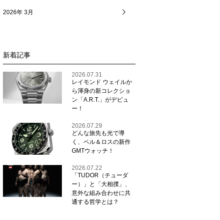
2026年 3月
新着記事
2026.07.31
レイモンド ウェイルか
ら渾身の新コレクショ
ン「A.R.T.」がデビュ
ー！
2026.07.29
どんな旅先も光で導
く、ベル＆ロスの新作
GMTウォッチ！
2026.07.22
「TUDOR（チューダ
ー）」と「大相撲」、
意外な組み合わせに共
通する哲学とは？