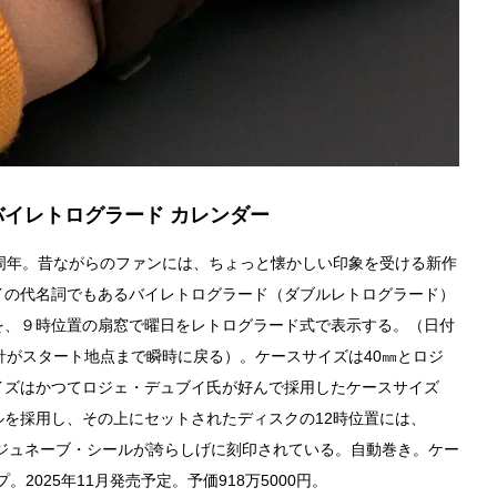
バイレトログラード カレンダー
周年。昔ながらのファンには、ちょっと懐かしい印象を受ける新作
イの代名詞でもあるバイレトログラード（ダブルレトログラード）
を、９時位置の扇窓で曜日をレトログラード式で表示する。（日付
、針がスタート地点まで瞬時に戻る）。ケースサイズは40㎜とロジ
イズはかつてロジェ・デュブイ氏が好んで採用したケースサイズ
を採用し、その上にセットされたディスクの12時位置には、
とともにジュネーブ・シールが誇らしげに刻印されている。自動巻き。ケー
。2025年11月発売予定。予価918万5000円。