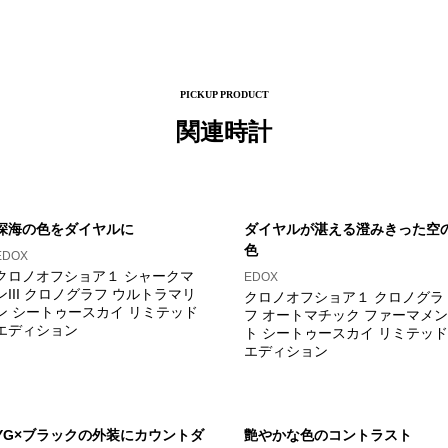
PICKUP PRODUCT
関連時計
深海の色をダイヤルに
ダイヤルが湛える澄みきった空
色
EDOX
クロノオフショア１ シャークマ
EDOX
ンIII クロノグラフ ウルトラマリ
クロノオフショア１ クロノグラ
ン シートゥースカイ リミテッド
フ オートマチック ファーマメン
エディション
ト シートゥースカイ リミテッド
エディション
YG×ブラックの外装にカウントダ
艶やかな色のコントラスト