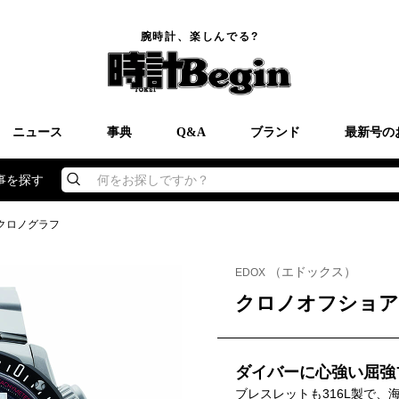
腕時計、楽しんでる?
ニュース
事典
Q&A
ブランド
最新号の
事を探す
何をお探しですか？
 クロノグラフ
（エドックス）
EDOX
クロノオフショア
ダイバーに心強い屈強
ブレスレットも316L製で