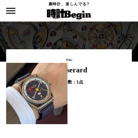
腕時計、楽しんでる?
時計Begin TOP
タグ
louiserard
TAG
#louiserard
該当件数：
1点
Watches and Wonders Geneva
2026 番外編 Part.２