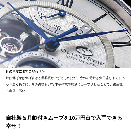
針の角度にまでこだわりが
針は伸ばせば伸ばすほど難易度が上がるものだが、今作の分針は分目盛りまでしっ
かり届く長さに。その先端を₁ 本₁ 本手作業で絶妙にカーブさせたことで、視認性
も非常に高い。
自社製＆月齢付きムーブを10万円台で入手できる
幸せ！