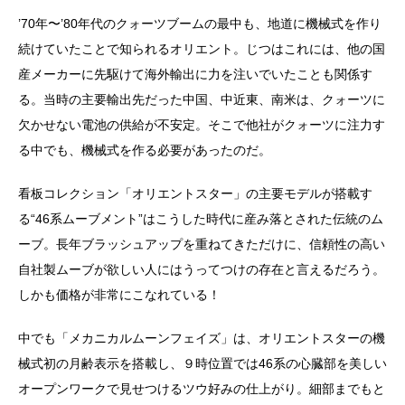
’70年〜’80年代のクォーツブームの最中も、地道に機械式を作り
続けていたことで知られるオリエント。じつはこれには、他の国
産メーカーに先駆けて海外輸出に力を注いでいたことも関係す
る。当時の主要輸出先だった中国、中近東、南米は、クォーツに
欠かせない電池の供給が不安定。そこで他社がクォーツに注力す
る中でも、機械式を作る必要があったのだ。
看板コレクション「オリエントスター」の主要モデルが搭載す
る“46系ムーブメント”はこうした時代に産み落とされた伝統のム
ーブ。長年ブラッシュアップを重ねてきただけに、信頼性の高い
自社製ムーブが欲しい人にはうってつけの存在と言えるだろう。
しかも価格が非常にこなれている！
中でも「メカニカルムーンフェイズ」は、オリエントスターの機
械式初の月齢表示を搭載し、９時位置では46系の心臓部を美しい
オープンワークで見せつけるツウ好みの仕上がり。細部までもと