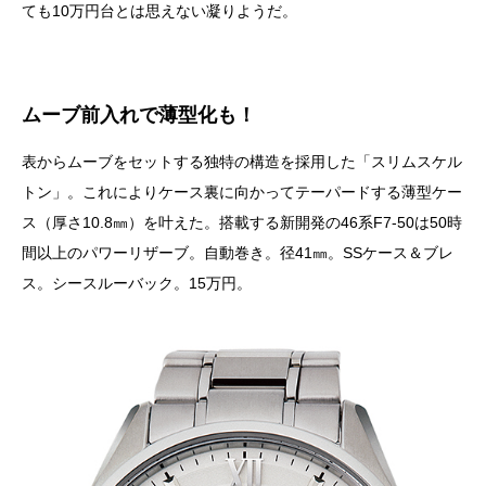
ても10万円台とは思えない凝りようだ。
ムーブ前入れで薄型化も！
表からムーブをセットする独特の構造を採用した「スリムスケル
トン」。これによりケース裏に向かってテーパードする薄型ケー
ス（厚さ10.8㎜）を叶えた。搭載する新開発の46系F7-50は50時
間以上のパワーリザーブ。自動巻き。径41㎜。SSケース＆ブレ
ス。シースルーバック。15万円。