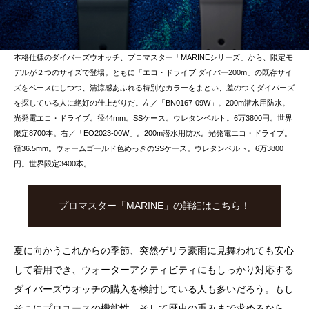
本格仕様のダイバーズウオッチ、プロマスター「MARINEシリーズ」から、限定モ
デルが２つのサイズで登場。ともに「エコ・ドライブ ダイバー200m」の既存サイ
ズをベースにしつつ、清涼感あふれる特別なカラーをまとい、差のつくダイバーズ
を探している人に絶好の仕上がりだ。左／「BN0167-09W」。200m潜水用防水。
光発電エコ・ドライブ。径44mm。SSケース。ウレタンベルト。6万3800円。世界
限定8700本。右／「EO2023-00W」。200m潜水用防水。光発電エコ・ドライブ。
径36.5mm。ウォームゴールド色めっきのSSケース。ウレタンベルト。6万3800
円。世界限定3400本。
プロマスター「MARINE」の詳細はこちら！
夏に向かうこれからの季節、突然ゲリラ豪雨に見舞われても安心
して着用でき、ウォーターアクティビティにもしっかり対応する
ダイバーズウオッチの購入を検討している人も多いだろう。もし
そこにプロユースの機能性、そして歴史の重みまで求めるなら、