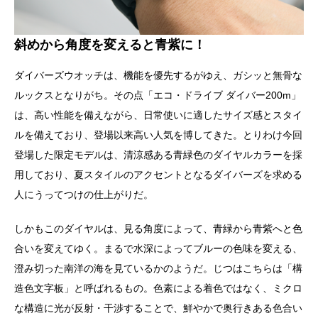
斜めから角度を変えると青紫に！
ダイバーズウオッチは、機能を優先するがゆえ、ガシッと無骨な
ルックスとなりがち。その点「エコ・ドライブ ダイバー200m」
は、高い性能を備えながら、日常使いに適したサイズ感とスタイ
ルを備えており、登場以来高い人気を博してきた。とりわけ今回
登場した限定モデルは、清涼感ある青緑色のダイヤルカラーを採
用しており、夏スタイルのアクセントとなるダイバーズを求める
人にうってつけの仕上がりだ。
しかもこのダイヤルは、見る角度によって、青緑から青紫へと色
合いを変えてゆく。まるで水深によってブルーの色味を変える、
澄み切った南洋の海を見ているかのようだ。じつはこちらは「構
造色文字板」と呼ばれるもの。色素による着色ではなく、ミクロ
な構造に光が反射・干渉することで、鮮やかで奥行きある色合い