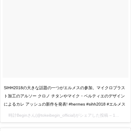
SIHH2018の大きな話題の一つがエルメスの参加。マイクロブラス
ト加工のアルソー クロノ チタンやマイク・ベルティエのデザイン
によるカレ アッシュの新作を発表! #hermes #sihh2018 #エルメス
時計Begin
さん(@tokeibegin_official)がシェアした投稿 –
1月 15, 2018 at 5:34午前 PST