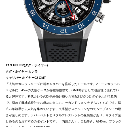
TAG HEUER(タグ・ホイヤー)
タグ・ホイヤー カレラ
キャリバー ホイヤー02 GMT
「人気のカレラシリーズに新キャリバーを搭載したモデルです。2トーンカラーの
ベゼルに、45㎜の大型ケースが存在感抜群で、GMT時計として視認性に優れてい
ると好評です。初代カレラのDNAを受け継いだ横配列の3つ目ダイヤルが印象的
で、初めて機械式時計をお求めの方にも、セカンドウォッチでもおすすめです。幅
広い年齢層から人気を集めています。文字盤がスケルトンなのでムーブメントの動
きが楽しめます。ラバーベルトとメタルブレスレットの互換性があり、両タイプ楽
しめるのもおすすめのポイントです」（内田さん）。自動巻き。径45㎜。ブラック