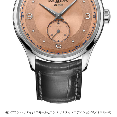
モンブラン ヘリテイジ スモールセコンド リミテッドエディション38／ミネルバの