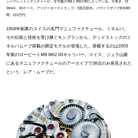
シークレットシグニチャーが、文字盤の4時と5時の間に入っている。手巻き。径
39mm。SSケース。アリゲーターストラップ。5気圧防水。パワーリザーブ約50時
間。215万円。
1858年創業のスイスの名門マニュファクチュール、ミネルバ。
その伝統と技術を受け継ぐモンブランから、デッドストックのミ
ネルバムーブ搭載の限定モデルが登場した。搭載するのは2003
年製のロービートMB M62.00キャリバー。スイス、ジュラ山脈
にあるマニュファクチュールのアーカイブで38点のみ発見された
という、レア・ムーブだ。