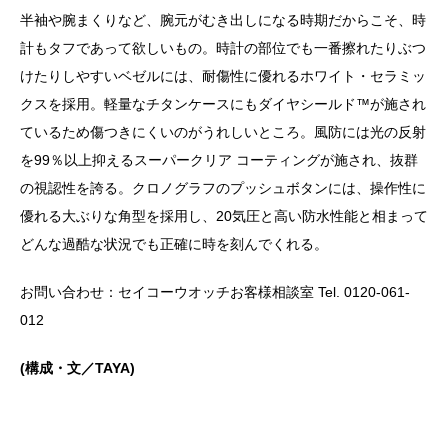
半袖や腕まくりなど、腕元がむき出しになる時期だからこそ、時
計もタフであって欲しいもの。時計の部位でも一番擦れたりぶつ
けたりしやすいベゼルには、耐傷性に優れるホワイト・セラミッ
クスを採用。軽量なチタンケースにもダイヤシールド™が施され
ているため傷つきにくいのがうれしいところ。風防には光の反射
を99％以上抑えるスーパークリア コーティングが施され、抜群
の視認性を誇る。クロノグラフのプッシュボタンには、操作性に
優れる大ぶりな角型を採用し、20気圧と高い防水性能と相まって
どんな過酷な状況でも正確に時を刻んでくれる。
お問い合わせ：セイコーウオッチお客様相談室 Tel. 0120-061-
012
(構成・文／TAYA)