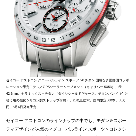
セイコー アストロン グローバルライン スポーツ 5X チタン 国境なき医師団コラボ
レーション限定モデル／GPSソーラームーブメント（キャリバー 5X53）。径
42.8mm。セラミックス＋チタン（ダイヤシールド™ケース。チタンバンド（付け
替え用の強化シリコン製ストラップ付属）。20気圧防水。国内限定500本。33万
円。8月6日発売予定。
セイコー アストロンのラインナップの中でも、モダン＆スポー
ティデザインが人気の＜グローバルライン スポーツ＞コレクシ