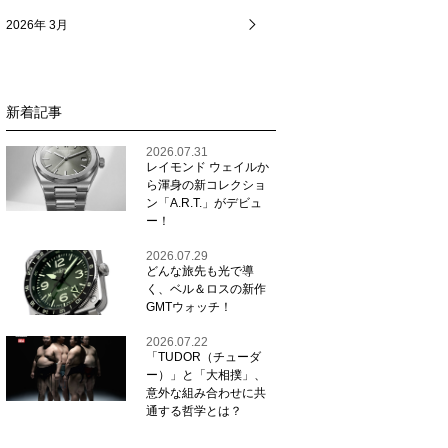
2026年 3月
新着記事
2026.07.31
レイモンド ウェイルか
ら渾身の新コレクショ
ン「A.R.T.」がデビュ
ー！
2026.07.29
どんな旅先も光で導
く、ベル＆ロスの新作
GMTウォッチ！
2026.07.22
「TUDOR（チューダ
ー）」と「大相撲」、
意外な組み合わせに共
通する哲学とは？