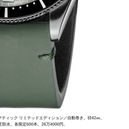
マティック リミテッドエディション／自動巻き。径42㎜。
付属のブラ
防水。各限定600本。26万4000円。