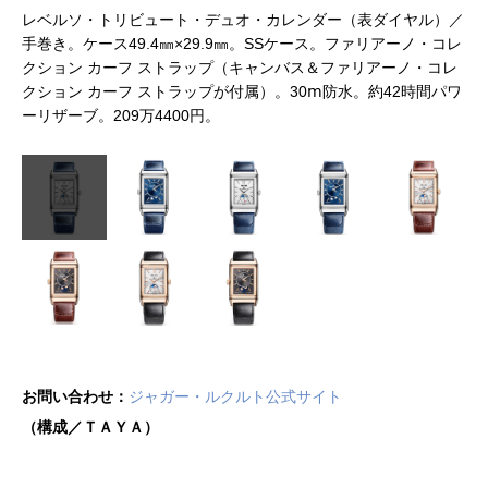
レ
ス
レベルソ・トリビュート・デュオ・カレンダー（表ダイヤル）／
ル
コレ
手巻き。ケース49.4㎜×29.9㎜。SSケース。ファリアーノ・コレ
クション カーフ ストラップ（キャンバス＆ファリアーノ・コレ
クション カーフ ストラップが付属）。30ⅿ防水。約42時間パワ
ーリザーブ。209万4400円。
お問い合わせ：
ジャガー・ルクルト公式サイト
（構成／ＴＡＹＡ）