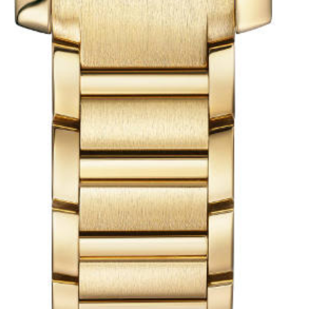
ボシ
Sケ
タ
ン
ト