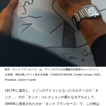
新作「タンク フランセーズ」は、ラージモデルのみ機械式自動巻きムーブメント
を採用。3時位置にデイト表示を装備。CHARLES NEGRE, Comité Cocteau / 2022,
ProLitteris, Zurich © Cartier
1917年に誕生し、メゾンのアイコンとなったカルティエの「タ
ンク」。その「タンク」コレクションの新たなモデルとして、
1996年に発表されたのが「タンク フランセーズ」で、この時は