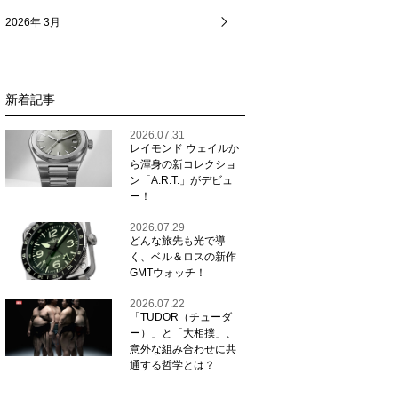
2026年 3月
新着記事
2026.07.31
レイモンド ウェイルか
ら渾身の新コレクショ
ン「A.R.T.」がデビュ
ー！
2026.07.29
どんな旅先も光で導
く、ベル＆ロスの新作
GMTウォッチ！
2026.07.22
「TUDOR（チューダ
ー）」と「大相撲」、
意外な組み合わせに共
通する哲学とは？