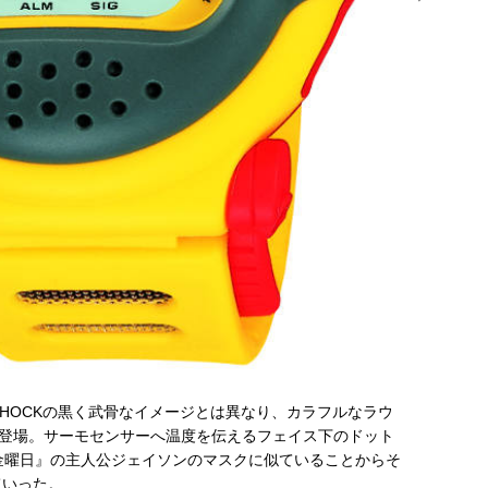
2010年
風防をプラ
イム機能を
G-SHOCKの黒く武骨なイメージとは異なり、カラフルなラウ
て登場。サーモセンサーへ温度を伝えるフェイス下のドット
金曜日』の主人公ジェイソンのマスクに似ていることからそ
ていった。