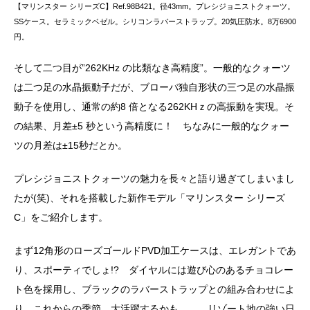
【マリンスター シリーズC】Ref.98B421。径43mm。プレシジョニストクォーツ。
SSケース。セラミックベゼル。シリコンラバーストラップ。20気圧防水。8万6900
円。
そして二つ目が”262KHz の比類なき高精度”。一般的なクォーツ
は二つ足の水晶振動子だが、ブローバ独自形状の三つ足の水晶振
動子を使用し、通常の約8 倍となる262KHｚの高振動を実現。そ
の結果、月差±5 秒という高精度に！ ちなみに一般的なクォー
ツの月差は±15秒だとか。
プレシジョニストクォーツの魅力を長々と語り過ぎてしまいまし
たが(笑)、それを搭載した新作モデル「マリンスター シリーズ
C」をご紹介します。
まず12角形のローズゴールドPVD加工ケースは、エレガントであ
り、スポーティでしょ!? ダイヤルには遊び心のあるチョコレー
ト色を採用し、ブラックのラバーストラップとの組み合わせによ
り、これからの季節、大活躍するかも……。リゾート地の強い日