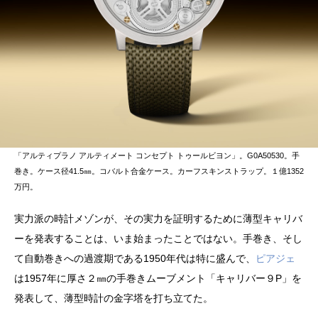
「アルティプラノ アルティメート コンセプト トゥールビヨン」。G0A50530。手
巻き。ケース径41.5㎜。コバルト合金ケース。カーフスキンストラップ。１億1352
万円。
実力派の時計メゾンが、その実力を証明するために薄型キャリバ
ーを発表することは、いま始まったことではない。手巻き、そし
て自動巻きへの過渡期である1950年代は特に盛んで、
ピアジェ
は1957年に厚さ２㎜の手巻きムーブメント「キャリバー９P」を
発表して、薄型時計の金字塔を打ち立てた。