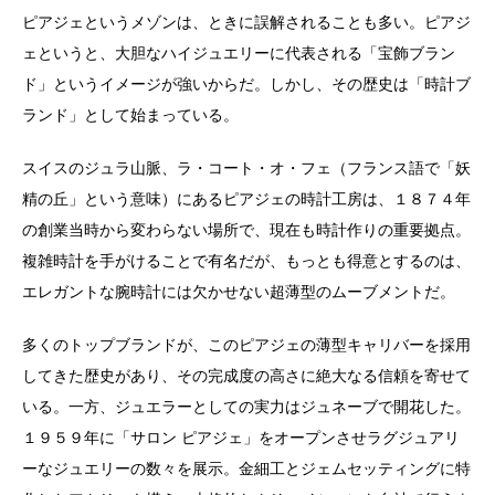
ピアジェというメゾンは、ときに誤解されることも多い。ピアジ
ェというと、大胆なハイジュエリーに代表される「宝飾ブラン
ド」というイメージが強いからだ。しかし、その歴史は「時計ブ
ランド」として始まっている。
スイスのジュラ山脈、ラ・コート・オ・フェ（フランス語で「妖
精の丘」という意味）にあるピアジェの時計工房は、１８７４年
の創業当時から変わらない場所で、現在も時計作りの重要拠点。
複雑時計を手がけることで有名だが、もっとも得意とするのは、
エレガントな腕時計には欠かせない超薄型のムーブメントだ。
多くのトップブランドが、このピアジェの薄型キャリバーを採用
してきた歴史があり、その完成度の高さに絶大なる信頼を寄せて
いる。一方、ジュエラーとしての実力はジュネーブで開花した。
１９５９年に「サロン ピアジェ」をオープンさせラグジュアリ
ーなジュエリーの数々を展示。金細工とジェムセッティングに特