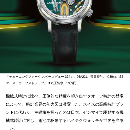
「チューニングフォーク スペースビュー 314」。26A211。音叉時計。径39㎜。SS
ケース。カーフストラップ。３気圧防水。99万円。
機械式時計に比べ、圧倒的な精度を叩き出すクオーツ時計の登場
によって、時計業界の勢力図は激変した。スイスの高級時計ブラ
ンドに代わり、主導権を握ったのは日本。ゼンマイで駆動する機
械式時計に対し、電池で駆動するハイテクウォッチが世界を席巻
した。