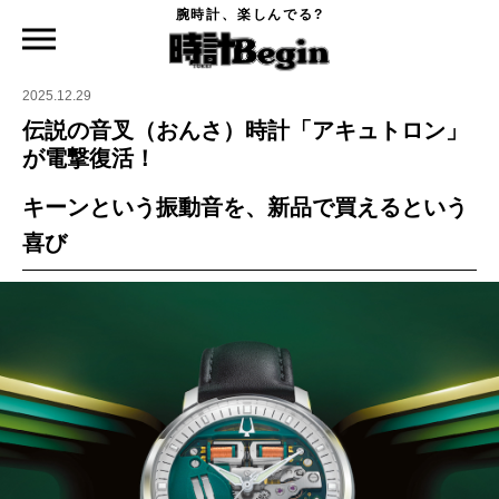
腕時計、楽しんでる?
時計Begin TOP
ニュース
伝説の音叉（おんさ）時計「アキュトロン」が電撃復活！
2025.12.29
伝説の音叉（おんさ）時計「アキュトロン」
が電撃復活！
キーンという振動音を、新品で買えるという
喜び