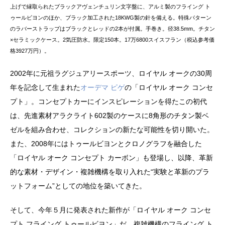
上げで縁取られたブラックアヴェンチュリン文字盤に、アルミ製のフライング ト
ゥールビヨンのほか、ブラック加工された18KWG製の針を備える。特殊パターン
のラバーストラップはブラックとレッドの2本が付属。手巻き。径38.5mm。チタン
×セラミックケース。2気圧防水。限定150本。17万6800スイスフラン（税込参考価
格3927万円）。
2002年に元祖ラグジュアリースポーツ、ロイヤル オークの30周
年を記念して生まれた
オーデマ ピゲ
の「ロイヤル オーク コンセ
プト」。コンセプトカーにインスピレーションを得たこの初代
は、先進素材アラクライト602製のケースに8角形のチタン製ベ
ゼルを組み合わせ、コレクションの新たな可能性を切り開いた。
また、2008年にはトゥールビヨンとクロノグラフを融合した
「ロイヤル オーク コンセプト カーボン」も登場し、以降、革新
的な素材・デザイン・複雑機構を取り入れた“実験と革新のプラ
ットフォーム”としての地位を築いてきた。
そして、今年５月に発表された新作が「ロイヤル オーク コンセ
プト フライング トゥールビヨン」だ。複雑機構のフライング ト