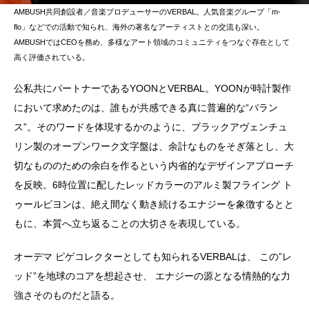
AMBUSH共同創設者／音楽プロデューサーのVERBAL。人気音楽グループ「m-
flo」などでの活動で知られ、海外の著名なアーティストとの交流も深い。
AMBUSHではCEOを務め、多様なアート領域のコミュニティをつなぐ存在として
高く評価されている。
公私共にパートナーであるYOONとVERBAL。YOONが時計製作
において求めたのは、誰もが共感できる真に普遍的な“バラン
ス”。そのワードを体現するかのように、ブラックアヴェンチュ
リン製のオープンワーク文字盤は、余計なものをそぎ落とし、大
切なもののための余白を作るという内省的なデザインアプローチ
を反映。6時位置に配したレッドカラーのアルミ製フライング ト
ゥールビヨンは、絶え間なく動き続けるエナジーを象徴するとと
もに、本質へ立ち返ることの大切さを表現している。
オーデマ ピゲコレクターとしても知られるVERBALは、 この”レ
ッド”を地球のコアを想起させ、 エナジーの源となる情熱的な力
強さそのものだと語る。