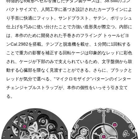
特徴的な8角形ベゼルを擁したチタン製ケースは、38.5㎜のコン
パクトサイズで、人間工学に基づき設計されたカーブラインによ
り手首に快適にフィット。サンドブラスト、サテン、ポリッシュ
仕上げを巧みに使い分けたことで力強い造形美が際立つ。内部に
は、本作のために開発された手巻きのフライング トゥールビヨ
ンCal.2982を搭載。テンプと脱進機を載せ、１分間に1回転する
ことで重力の影響を補正する回転ケージは印象的なレッドに彩色
され、ケージが下部のみで支えられているため、文字盤側から鼓
動する心臓部を隈なく見渡すことができる。さらに、ブラックと
レッドが気分で選べる、“マイクロモザイク”パターンのインター
チェンジャブルストラップが、本作の個性をいっそう引き立て
る。