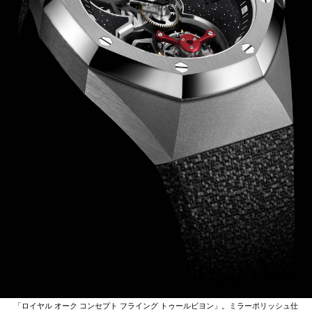
「ロイヤル オーク コンセプト フライング トゥールビヨン」。ミラーポリッシュ仕