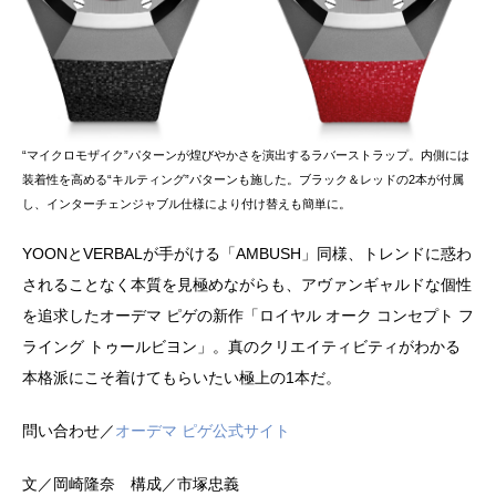
“マイクロモザイク”パターンが煌びやかさを演出するラバーストラップ。内側には
装着性を高める“キルティング”パターンも施した。ブラック＆レッドの2本が付属
し、インターチェンジャブル仕様により付け替えも簡単に。
YOONとVERBALが手がける「AMBUSH」同様、トレンドに惑わ
されることなく本質を見極めながらも、アヴァンギャルドな個性
を追求したオーデマ ピゲの新作「ロイヤル オーク コンセプト フ
ライング トゥールビヨン」。真のクリエイティビティがわかる
本格派にこそ着けてもらいたい極上の1本だ。
問い合わせ／
オーデマ ピゲ公式サイト
文／岡崎隆奈 構成／市塚忠義