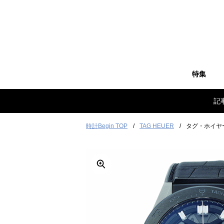
特集
記
時計Begin TOP
TAG HEUER
タグ・ホイヤー