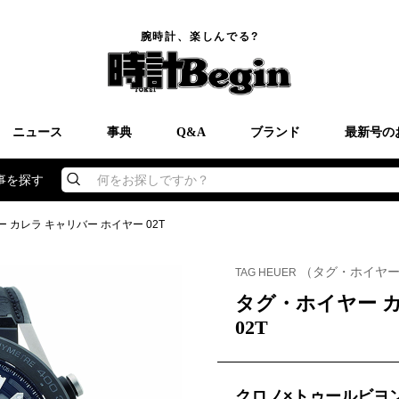
腕時計、楽しんでる?
ニュース
事典
Q&A
ブランド
最新号の
事を探す
何をお探しですか？
 カレラ キャリバー ホイヤー 02T
（タグ・ホイヤ
TAG HEUER
タグ・ホイヤー 
02T
クロノ×トゥールビヨ