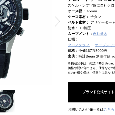
スケルトン文字盤に自社クロ
ケース径：
45mm
ケース素材：
チタン
ベルト素材：
アリゲーター
防水：
10気圧
ムーブメント：
自動巻き
仕様：
クロノグラフ
オープンワ
価格：
予価167万5000円
出典：
時計Begin 別冊付録 vol
※掲載記事は、雑誌『時計Begi
価格や問い合わせ先、仕様などの
在の仕様や価格、情報とは異なる
ブランド公式サイト
お問い合わせ先一覧は
こちら