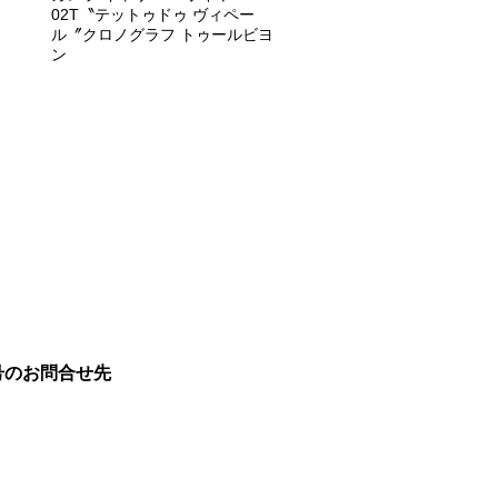
02T〝テットゥドゥ ヴィペー
ル〞クロノグラフ トゥールビヨ
ン
号のお問合せ先