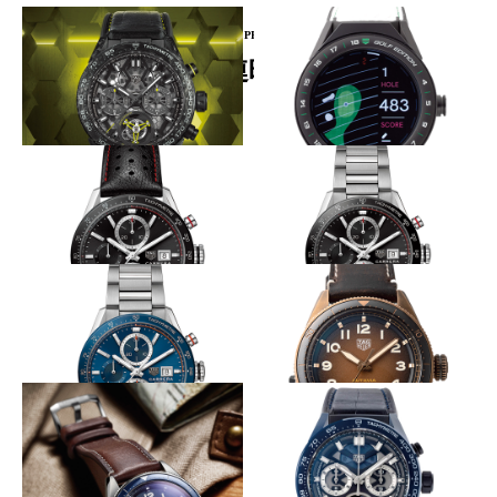
PICKUP PRODUCT
関連時計
カーボンヒゲの複雑時計
究極のゴルファーウォッチ
TAG HEUER
TAG HEUER
タグ・ホイヤー カレラ キャリ
タグ・ホイヤー コネクテッド
バー ホイヤー02T トゥールビ
モジュラー 45 ゴルフエディシ
ヨン ナノグラフ
ョン
短めラグで印象を一変！
短めラグで印象を一変！
TAG HEUER
TAG HEUER
タグ・ホイヤー カレラ キャリ
タグ・ホイヤー カレラ キャリ
バー16 クロノグラフ
バー16 クロノグラフ
短めラグで印象を一変！
オータヴィアを３針に再解釈
TAG HEUER
TAG HEUER
タグ・ホイヤー カレラ キャリ
オータヴィア キャリバー5
バー16 クロノグラフ
COSC