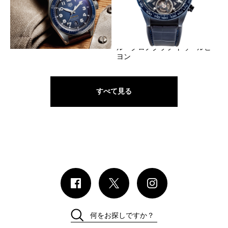
オータヴィアを３針に再解釈
高精度を追求した特別な1本
TAG HEUER
TAG HEUER
オータヴィア キャリバー5
カレラ キャリバー ホイヤー
COSC
02T〝テットゥドゥ ヴィペー
ル〞クロノグラフ トゥールビ
ヨン
すべて見る
何をお探しですか？