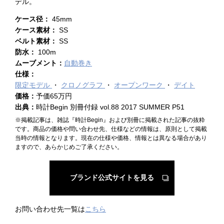
デル。
ケース径：
45mm
ケース素材：
SS
ベルト素材：
SS
防水：
100m
ムーブメント：
自動巻き
仕様：
限定モデル
クロノグラフ
オープンワーク
デイト
価格：
予価65万円
出典：
時計Begin 別冊付録 vol.88 2017 SUMMER P51
※掲載記事は、雑誌『時計Begin』および別冊に掲載された記事の抜粋
です。商品の価格や問い合わせ先、仕様などの情報は、原則として掲載
当時の情報となります。現在の仕様や価格、情報とは異なる場合があり
ますので、あらかじめご了承ください。
ブランド公式サイトを見る
お問い合わせ先一覧は
こちら