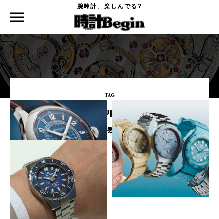
腕時計、楽しんでる?
時計Begin TOP
タグ
chopard
TAG
#chopard
該当件数：
3点
ミニッツリピーター、クォータ
夏に着けたいパステルカラーウ
ーリピーター、パッシングチャ
ォッチ 2026年の新作！
イム、名門の鳴り物はすまし顔
Watches and Wonders Geneva
2026 新作速報 Part.7