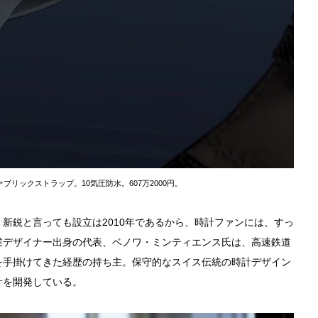
ァブリックストラップ。10気圧防水。607万2000円。
。新鋭と言っても設立は2010年であるから、時計ファンには、すっ
業デザイナー出身の代表、ベノワ・ミンティエンス氏は、高速鉄道
を手掛けてきた経歴の持ち主。保守的なスイス伝統の時計デザイン
計を開発している。