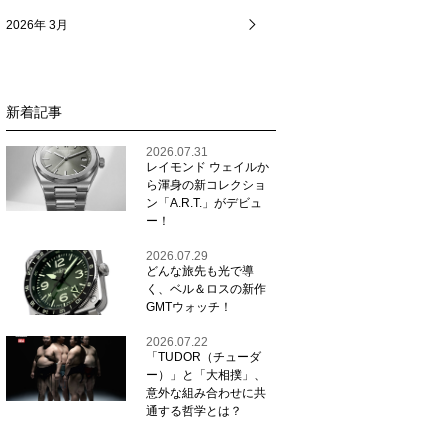
2026年 3月
新着記事
2026.07.31
レイモンド ウェイルか
ら渾身の新コレクショ
ン「A.R.T.」がデビュ
ー！
2026.07.29
どんな旅先も光で導
く、ベル＆ロスの新作
GMTウォッチ！
2026.07.22
「TUDOR（チューダ
ー）」と「大相撲」、
意外な組み合わせに共
通する哲学とは？