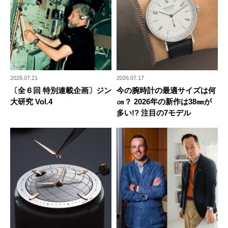
2026.07.21
2026.07.17
〔全６回 特別連載企画〕ジン
今の腕時計の最適サイズは何
大研究 Vol.4
㎝？ 2026年の新作は38㎜が
多い!? 注目の7モデル