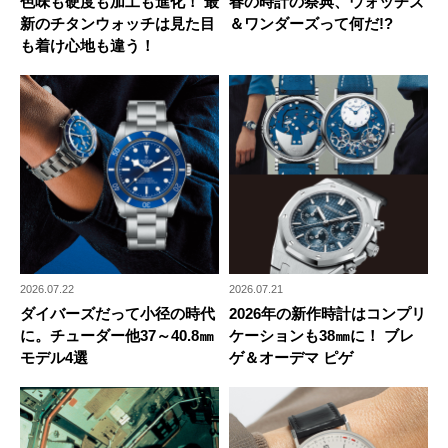
色味も硬度も加工も進化！ 最
春の時計の祭典、ウォッチズ
新のチタンウォッチは見た目
＆ワンダーズって何だ!?
も着け心地も違う！
2026.07.22
2026.07.21
ダイバーズだって小径の時代
2026年の新作時計はコンプリ
に。チューダー他37～40.8㎜
ケーションも38㎜に！ ブレ
モデル4選
ゲ＆オーデマ ピゲ