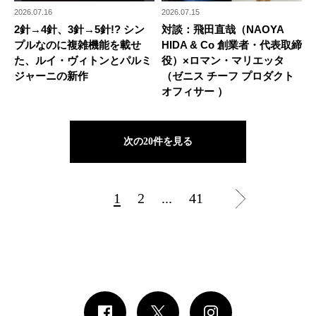
2026.07.16
2026.07.15
2針→4針、3針→5針!? シン
対談：飛田直哉（NAOYA
プルなのに複雑機能を載せ
HIDA & Co 創業者・代表取締
た、ルイ・ヴィトンとパルミ
役）×ロマン・マリエッタ
ジャーニの新作
（ゼニス チーフ プロダクト
オフィサー ）
次の20件を見る
1
2
...
41