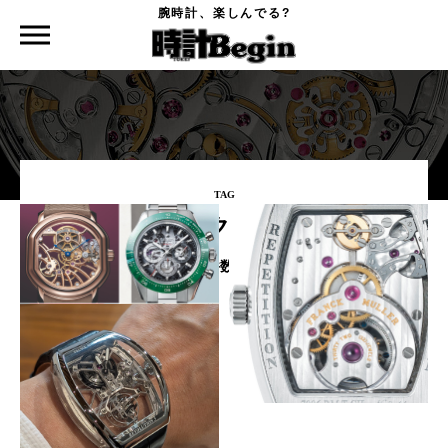
腕時計、楽しんでる?
時計Begin TOP
タグ
フランクミュラー
TAG
#フランクミュラー
該当件数：
3点
今年はスケルトン大豊作！ ラ
クレイジーアワーズがミニッツ
グジュアリーメゾンからU100
リピータートゥールビヨンに！
万モデルまで透け透け時計8選
弩級ブランドのさらなるコンプ
リ新作6選
Watches and Wonders Geneva
2026 番外編Part.４