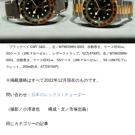
「ブラックベイ GMT S&G」。左／M79833MN-0003。自動巻き。ケース径41㎜。
SSケース（18K Y Gベゼル）。レザーストラップ。52万4700円。右／M79833MN-
0001。自動巻き。ケース径41㎜。SSケース（18K Y Gベゼル）。SS +18KYGブレ
スレット。200m防水。67万8700円。
※掲載価格はすべて2022年12月現在のものです。
問い合わせ：
日本ロレックス / チューダー
（撮影／小澤達也 構成・文／市塚忠義）
同じカテゴリーの記事