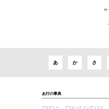
せ
あ
か
さ
あ行の事典
アカデミー
アラビック インデックス