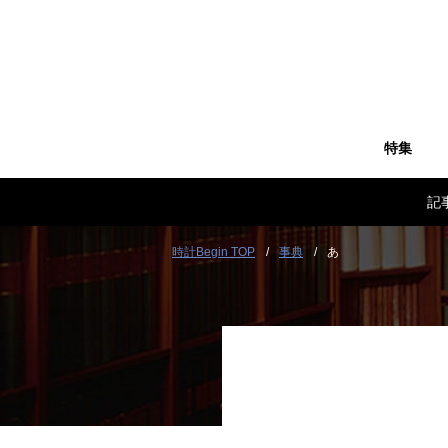
特集
記
時計Begin TOP
事典
あ