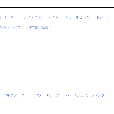
レメーター
デイデイト
デイト
トゥールビヨン
トノーケー
ングドライブ
独立時計師協会
パルスメーター
パワーリザーブ
パーぺチュアルカレンダー