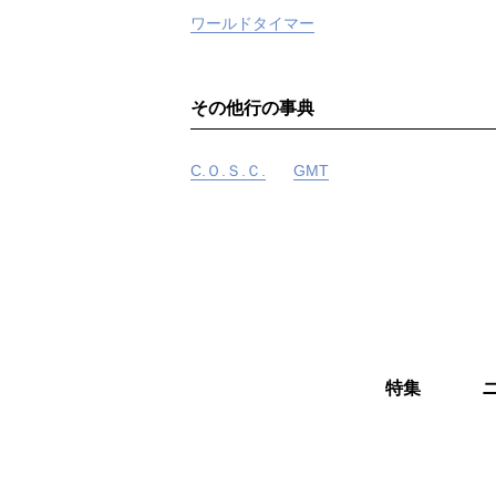
ワールドタイマー
その他行の事典
C.Ｏ.Ｓ.Ｃ.
GMT
特集