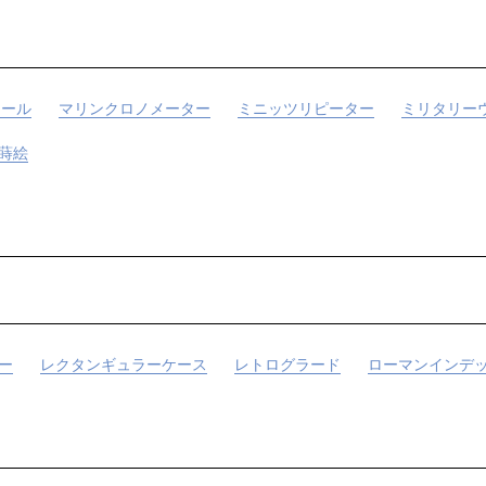
ュール
マリンクロノメーター
ミニッツリピーター
ミリタリー
蒔絵
ー
レクタンギュラーケース
レトログラード
ローマンインデ