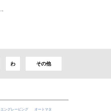
…。
。
わ
その他
エングレービング
オートマタ