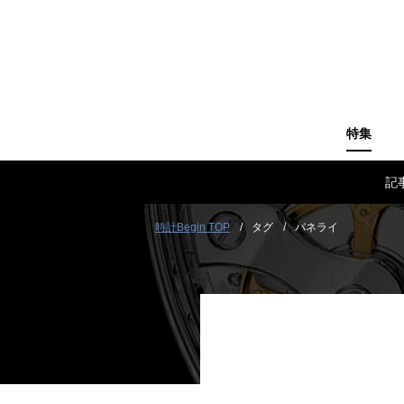
特集
記
時計Begin TOP
タグ
パネライ