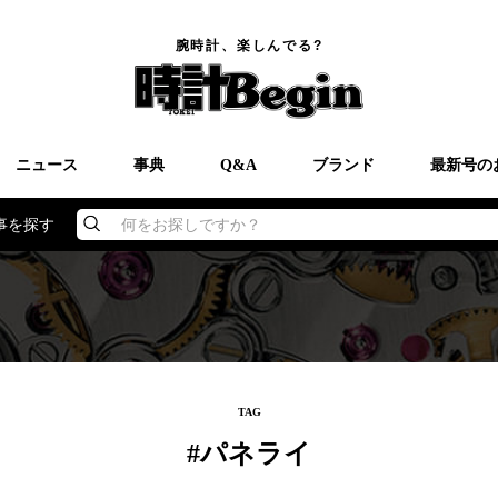
腕時計、楽しんでる?
ニュース
事典
Q&A
ブランド
最新号の
事を探す
何をお探しですか？
TAG
#パネライ