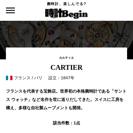
腕時計、楽しんでる?
時計Begin TOP
時計を探す
CARTIER
カルティエ
CARTIER
フランス / パリ
設立：1847年
フランスを代表する宝飾店。世界初の本格腕時計である「サント
ス ウォッチ」など名作を世に送りだしてきた。スイスに工房を
構え、多様な自社製ムーブメントも開発。
該当件数：
1点