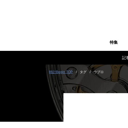
特集
記
時計Begin TOP
タグ
ウブロ